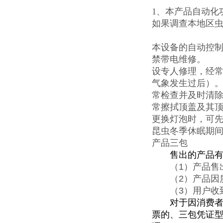
1、本产品自动化
如果调查本地区
本设备的自动控
禁带电维修。
设专人修理，经
气象发生过后）
常检查并及时清
常擦拭顶盖及其
更换灯泡时，可
昆虫冬季休眠期
产品三包
售出的产品有下
（
1
）产品售
（
2
）产品因
（
3
）用户收
对于因消费者使
票的、三包凭证