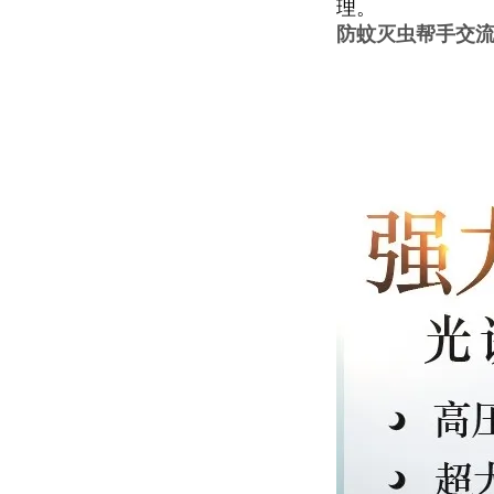
理。
防蚊灭虫帮手交