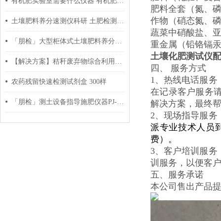
有机肥实验室需要什么仪器 有机肥实验仪器 有机肥实验室仪器清单
肥料全套（氮、磷
作物（硝态氮、磷
土壤肥料养分速测仪科研 土肥检测厂家
蔬菜中硝酸盐、亚硝
「朋检」大型柜体式土壤肥料养分检测仪 功能测评
重金属（铅铬镉汞砷）
土壤化肥测试仪
【解决方案】秸秆废弃物综合利用堆肥有机肥实验室检测仪器设备
四、 服务方式
1、热线电话服
农药残留快速检测试剂盒 300样
在记录客户服务
「朋检」测土设备指导施肥仪器PJ-GPA 参数测评
解决方案，最终
2、现场指导服务
派专业技术人员
费）。
3、客户培训服
训服务，以便客
五、服务承诺
本公司售出产品提