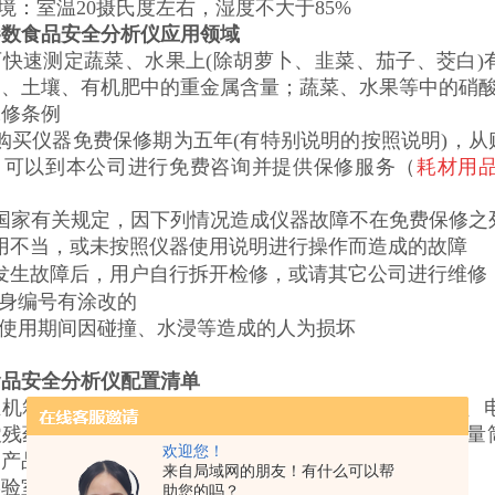
环境：室温20摄氏度左右，湿度不大于85%
参数食品安全分析仪应用领域
可快速测定蔬菜、水果上(除胡萝卜、韭菜、茄子、茭白
品、土壤、有机肥中的重金属含量；蔬菜、水果等中的硝
保修条例
购买仪器免费保修期为五年(有特别说明的按照说明)，
，可以到本公司进行免费咨询并提供保修服务（
耗材用
国家有关规定，因下列情况造成仪器故障不在免费保修之
用不当，或未按照仪器使用说明进行操作而造成的故障
发生故障后，用户自行拆开检修，或请其它公司进行维修
身编号有涂改的
使用期间因碰撞、水浸等造成的人为损坏
食品安全分析仪配置清单
主机箱（内置打印机）、药剂箱、主机电源线、比色皿、
农残药剂、三角瓶、容量瓶、称样勺、保温杯、洗瓶、量
欢迎您！
司产品册
来自局域网的朋友！有什么可以帮
实验室纯水机、重金属药剂、亚硝酸盐试剂
助您的吗？