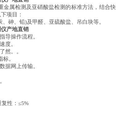
、重金属检测及亚硝酸盐检测的标准方法，结合快
以下项目：
汞、砷、铅)及甲醛、亚硫酸盐、吊白块等。
测仪产地直销
，指导操作流程。
试速度。
目了然。。
指标。
及数据网上传输。
。
重复性：≤5%