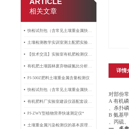
ARTICLE
相关文章
快检试剂包（含常见土壤重金属快检）如何检测水质六价铬？
土壤检测教学实训室测土配肥实验室建设仪器设备配套方案
【技术交流】实验室有机肥检测仪器有哪些？
有机肥土壤园林废弃物碳氮比分析仪简介
详情
PJ-500Z肥料土壤重金属含量检测仪
快检试剂包（含常见土壤重金属快检）与水污染试剂包是分开的吗？
对部份
A 有机
有机肥料厂实验室建设仪器配套设备供货价格
、杀扑磷等
PJ-ZWY型植物营养快速测定仪*
B 氨基
、丙硫、
土壤重金属污染检测仪的基本原理分析
一
、多