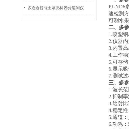
PJ-N
多通道智能土壤肥料养分速测仪
速检测
可测水果
二、
多
1.喷塑
2.仪器
3.内置
4.工作
5.可存
6.显示
7.测试
三、
多
1.波长范
2.抑制
3.透射比
4.稳定
5.通道
6.功耗：