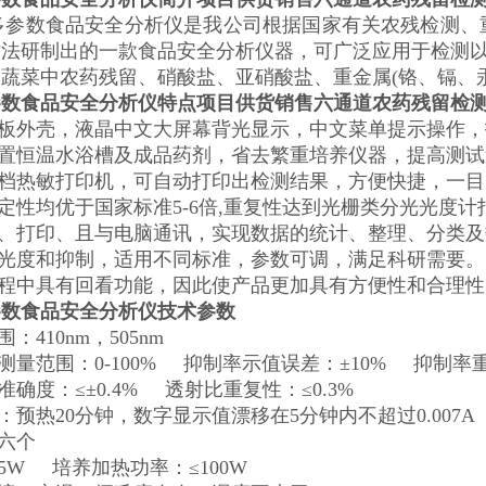
D6多参数食品安全分析仪是我公司根据国家有关农残检测
方法研制出的一款食品安全分析仪器，可广泛应用于检测
蔬菜中农药残留、硝酸盐、亚硝酸盐、重金属(铬、镉、
参数食品安全分析仪特点
项目供货销售六通道农药残留检
钢板外壳，液晶中文大屏幕背光显示，中文菜单提示操作
内置恒温水浴槽及成品药剂，省去繁重培养仪器，提高测
高档热敏打印机，可自动打印出检测结果，方便快捷，一
稳定性均优于国家标准5-6倍,重复性达到光栅类分光光度计
储、打印、且与电脑通讯，实现数据的统计、整理、分类
吸光度和抑制，适用不同标准，参数可调，满足科研需要。
过程中具有回看功能，因此使产品更加具有方便性和合理性
参数食品安全分析仪技术参数
围：410nm，505nm
率测量范围：0-100% 抑制率示值误差：±10% 抑制率
准确度：≤±0.4%
透射比重复性：≤0.3%
性：预热20分钟，数字显示值漂移在5分钟内不超过0.007A
：六个
5W
培养加热功率：≤100W