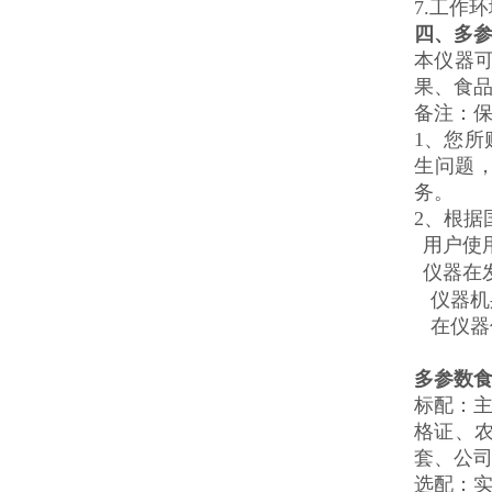
7.工作
四、
多
本仪器
果、食
备注：
1、您所
生问题
务。
2、根据
用户使
仪器在
仪器机
在仪器
多参数
标配：
格证、
套、公
选配：