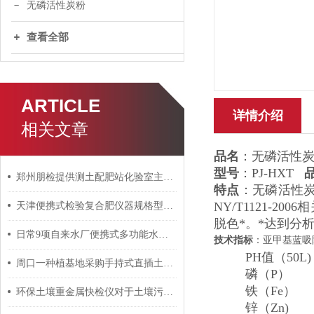
无磷活性炭粉
查看全部
ARTICLE
详情介绍
相关文章
品名
：无磷活性炭
型号
：PJ-HXT
郑州朋检提供测土配肥站化验室主要仪器设备清单
特点
：无磷活性
NY/T1121-
天津便携式检验复合肥仪器规格型号厂家
脱色*。*达到分析
日常9项自来水厂便携式多功能水质检测箱
技术指标
：亚甲基蓝
PH值（50L)
周口一种植基地采购手持式直插土壤水分快速测定仪
磷（P）
铁（Fe） 
环保土壤重金属快检仪对于土壤污染问题的研究至关重要
锌（Zn) ≤