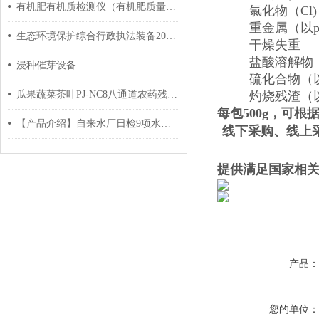
有机肥有机质检测仪（有机肥质量检测N+P+K）简介
氯化物（Cl) 
重金属（以pb计
生态环境保护综合行政执法装备2020年版
干燥失重 ≤
盐酸溶解物 
浸种催芽设备
硫化合物（以硫酸
瓜果蔬菜茶叶PJ-NC8八通道农药残留速测仪
灼烧残渣（以硫酸
每包500g，可
【产品介绍】自来水厂日检9项水质综合检测箱
线下采购、线上
提供满足国家相
产品
您的单位