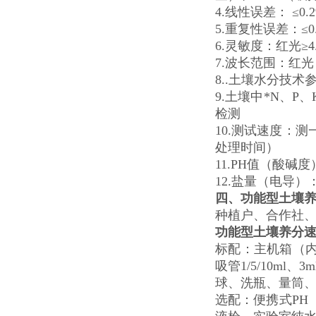
4.线性误差： ≤0
5.重复性误差：≤0
6.灵敏度：红光≥4.5 
7.波长范围：红光：6
8..土壤水分技术参
9.土壤中*N、
检测
10.测试速度：
处理时间）
11.PH值（酸碱度）
12.盐量（电导）：
四、
功能型土壤
种植户、合作社
功能型土壤养分
标配：主机箱（内
吸管1/5/10
球、洗瓶、量筒
选配：便携式PH