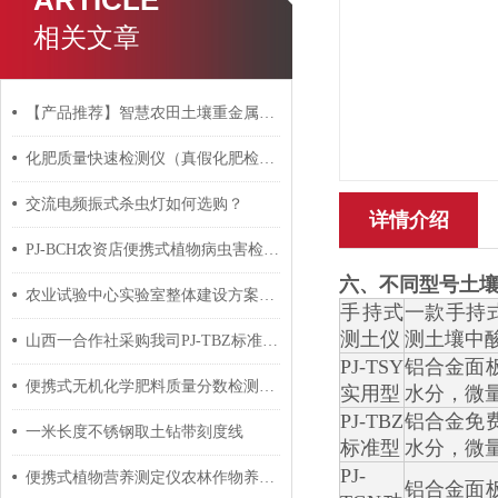
ARTICLE
相关文章
【产品推荐】智慧农田土壤重金属分析仪
化肥质量快速检测仪（真假化肥检测仪）
交流电频振式杀虫灯如何选购？
详情介绍
PJ-BCH农资店便携式植物病虫害检测仪器 瓜果蔬菜病虫害诊断设备
六、不同型号土
农业试验中心实验室整体建设方案（舒享版）
手持式
一款手持
测土仪
测土壤中
山西一合作社采购我司PJ-TBZ标准型土壤化肥测试仪器
PJ-TSY
铝合金面
便携式无机化学肥料质量分数检测仪器
实用型
水分，微
PJ-TBZ
铝合金免
一米长度不锈钢取土钻带刻度线
标准型
水分，微量
PJ-
便携式植物营养测定仪农林作物养分监测优选设备
铝合金面