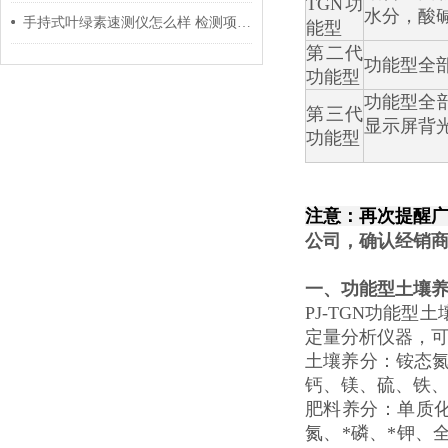
TGN功
水分，酸碱
手持式叶绿素速测仪怎么样 检测项目准确与否
能型
第二代
功能型全
功能型
功能型全
第三代
显示屏背
功能型
注意：再次提醒
公司，确认经销
一、
功能型土壤
PJ-TGN功能
定量分析仪器，
土壤养分：铵态氮
钙、镁、硫、铁
肥料养分：单质
氮、*磷、*钾