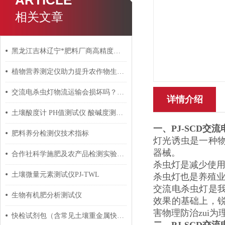
ARTICLE
相关文章
黑龙江吉林辽宁*肥料厂商高精度肥料元素检测仪
植物营养测定仪助力提升农作物生长与产量
交流电杀虫灯物流运输会损坏吗？收到货后怎么安装？
详情介绍
土壤酸度计 PH值测试仪 酸碱度测量仪器
一、
PJ-SCD
肥料养分检测仪技术指标
灯光诱虫是一种
器械。
合作社科学施肥及农产品检测实验室建设配置
杀虫灯是减少使用
土壤微量元素测试仪PJ-TWL
杀虫灯也是养殖
交流电杀虫灯是
生物有机肥分析测试仪
效果的基础上，
害物理防治zui
快检试剂包（含常见土壤重金属快检）的工艺及出厂技术路线