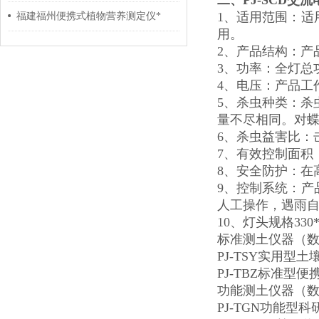
二、
PJ-SCD
1、适用范围：
福建福州便携式植物营养测定仪*
用。
2、产品结构：产
3
、
功率：全灯总功
4
、
电压：产品工作
5
、
杀虫种类：杀
量不尽相同。对
6、杀虫益害比：
7、有效控制面积
8、安全防护：在
9、控制系统：产
人工操作，遇雨
10、灯头规格330*
标准测土仪器（
PJ-TSY实用型
PJ-TBZ标准型
功能测土仪器（
PJ-TGN功能型