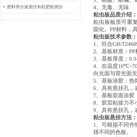
3、耐酸、耐碱、
4、无毒、无
肥料养分速测仪有机肥检测仪
粘虫板品质介绍
粘虫板板质可重
固化。PP材料，
粘虫板技术参数
1、符合GB/T246
2、基板材质：P
3、基板厚度：0.3-
4、在温度10
℃
~7
向光面与背光面
5、基板涂胶：热
6、具有悬挂孔，
7、基板双面涂胶，
8、胶层粘接力不小
9、具有悬挂孔
粘虫板悬挂方法
1、可根据不同
择不同的色板。