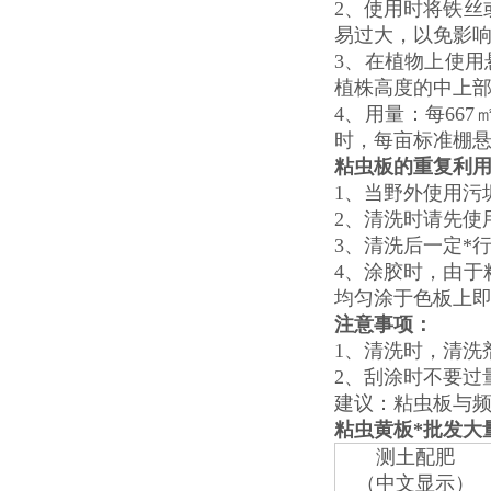
2、使用时将铁
易过大，以免影
3、在植物上使用
植株高度的中上
4、用量：每667
时，每亩标准棚悬
粘虫板的重复利
1、当野外使用污
2、清洗时请先使
3、清洗后一定*
4、涂胶时，由于
均匀涂于色板上
注意
事项
：
1、清洗时，清洗
2、刮涂时不要过
建议：粘虫板与
粘虫黄板*批发大
测土配肥
（中文显示）