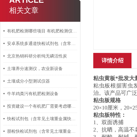
ARTICLE
相关文章
有机肥检测哪些项目 有机肥检测仪怎么使用
安卓系统多通道快检试剂包（含常见土壤重金属快检）招标参数
北京热销科研分析纯无磷活性炭
详情介绍
土壤养分速测仪，农业新设备
粘虫黄板*批发大
土壤成分小型测试仪器
粘虫板根据害虫
治。该产品可广
牛羊鸡粪污有机肥检测设备
粘虫板规格
投资建设一个有机肥厂需要考虑哪些问题？
20×10厘米，20×
粘虫板特性：
快检试剂包（含常见土壤重金属快检）如何检测水质氨氮？
1、双面诱捕
2、抗晒，高温不
朋检快检试剂包（含常见土壤重金属快检）成都生态环境局中标30套