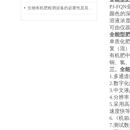
PJ-F
生物有机肥检测设备的必要性及其应用
颜色的深
溶液浓度，
可由仪器
全能型
单质化
复（混
有机肥中
铜、氯
三、全
1.多通
2.数字
3.中文
4.分辨率
5.采用
速度快
6.《机
7.测试