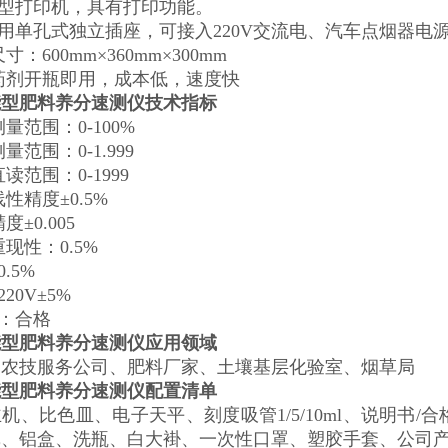
微型打印机，具有打印功能。
采用单孔式独立插座，可接入220V交流电、汽车点烟器电源
尺寸：600mm×360mm×300mm
品药剂开瓶即用，成本低，速度快
能型肥料养分速测仪技术指标
测量范围：0-100%
测量范围：0-1.999
直读范围：0-1999
线性精度±0.5%
度±0.005
重现性：0.5%
.5%
20V±5%
性：合格
能型肥料养分速测仪应用领域
、农技服务公司、肥料厂家、土壤基层化验室、烟草局
能型肥料养分速测仪配置清单
机、比色皿、电子天平、刻度吸管1/5/10ml、说明书
纸、铝盒、洗瓶、白大褂、一次性口罩、塑胶手套、公司