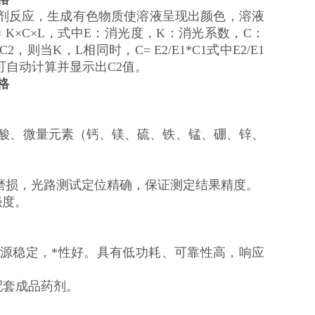
色剂反应，生成有色物质使溶液呈现出颜色，溶液
K×C×L，式中E：消光度，K：消光系数，C：
，则当K，L相同时，C= E2/E1*C1式中E2/E1
可自动计算并显示出C2值。
格
植酸、微量元素（钙、镁、硫、铁、锰、硼、锌、
及磨损，光路测试定位精确，保证测定结果精度。
强度。
。光源稳定，*性好。具有低功耗、可靠性高，响应
配套成品药剂。