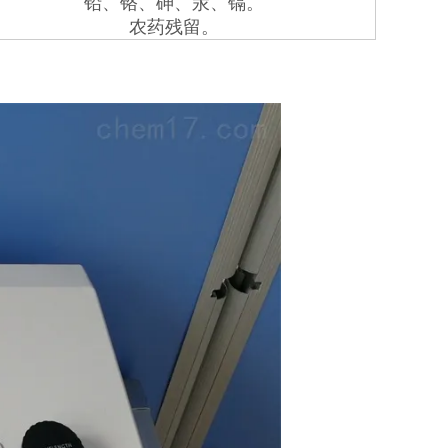
铅、铬、砷、汞、镉。
农药残留。