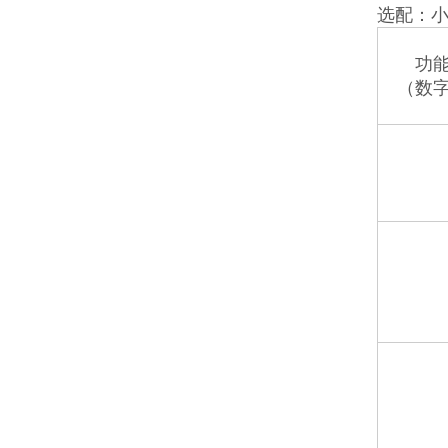
选配：小
功
（数