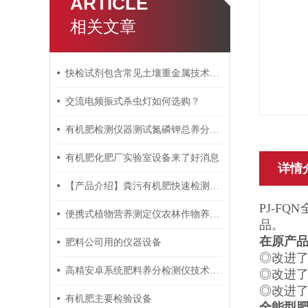
ARTICLE
相关文章
快检试剂包含常见土壤重金属技术指标
交流电频振式杀虫灯如何选购？
有机肥检测仪器测试氮磷钾总养分步骤
有机肥化肥厂实验室设备来了好消息
详情
【产品介绍】粪污有机肥快速检测仪招标参数
PJ-F
便携式植物营养测定仪农林作物养分监测优选设备
品。
在原产
肥料公司用的仪器设备
◎改进
高精安卓系统肥料养分检测仪技术参数
◎改进
◎改进
有机肥主要检验设备
全能型