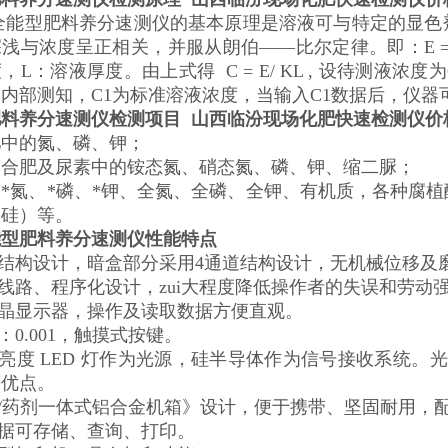
QN全能型肥料养分速测仪的基本原理是溶液可与特定的显
浅与浓度呈正相关，并服从朗伯——比尔定律。即：E = 
L：溶液厚度。由上式得 C = E/ KL , 设待测液浓度为C2
内部测知，C1为标准溶液浓度，当输入C1数据后，仪器
肥料养分速测仪检测项目
山西临汾现场化肥快速检测仪价
肥中的氮、磷、钾；
）合肥及尿素中的铵态氮、硝态氮、磷、钾、缩二脲；
*氮、*磷、*钾、全氮、全磷、全钾、有机质，各种腐
、硅）等。
能型肥料养分速测仪性能特点
道结构设计，暗盒部分采用4通道结构设计，无机械位移
化线路、程序化设计，zui大程度降低操作者的失误和劳动
液晶显示器，操作及读取数据方便直观。
：0.001，触摸式按键。
高亮度 LED 灯作为光源，硅半导体作为信号接收系统
等优点。
箱/药剂一体式铝合金机箱》设计，便于携带、坚固耐用，
数据可存储、查询、打印。