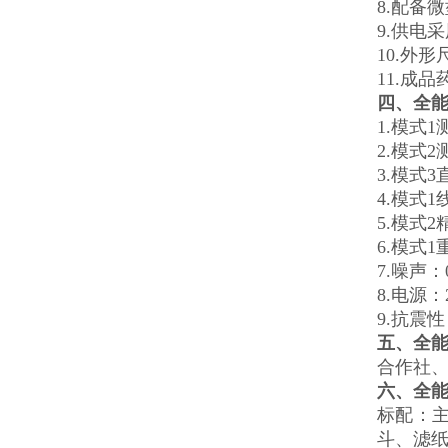
8.配备
9.供电
10.外形
11.成
四、全
1.模式1
2.模式2
3.模式3
4.模式1
5.模式2精
6.模式1
7.噪声：0
8.电源：2
9.抗震
五、全
合作社
六、全
标配：主
斗、滤