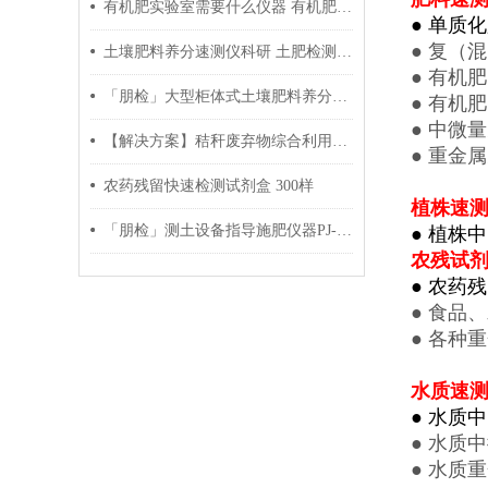
有机肥实验室需要什么仪器 有机肥实验仪器 有机肥实验室仪器清单
● 单质
● 复（
土壤肥料养分速测仪科研 土肥检测厂家
● 有机
「朋检」大型柜体式土壤肥料养分检测仪 功能测评
● 有机
● 中微
【解决方案】秸秆废弃物综合利用堆肥有机肥实验室检测仪器设备
● 重金
农药残留快速检测试剂盒 300样
植株速
「朋检」测土设备指导施肥仪器PJ-GPA 参数测评
● 植株
农残试
● 农药
● 食品
● 各种
水质速
● 水质
● 水质
● 水质