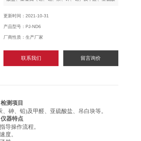
盐、吊白块等。农贸市场食品安全检测仪牛肉亚硝酸盐
测定仪
更新时间：2021-10-31
产品型号：PJ-ND6
厂商性质：生产厂家
联系我们
留言询价
。
检测项目
汞、砷、铅)及甲醛、亚硫酸盐、吊白块等。
。
仪器
特点
，指导操作流程。
试速度。