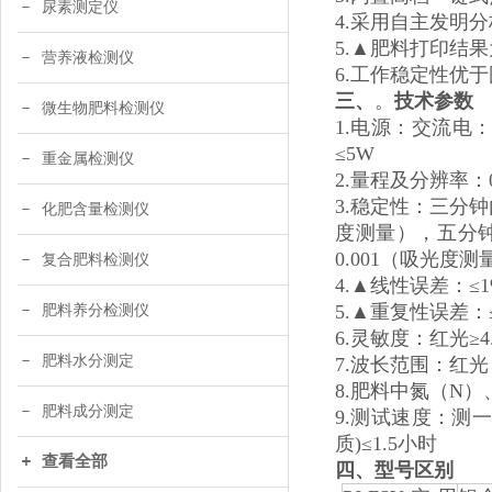
尿素测定仪
4.采用自主发明
5.▲肥料打印结
营养液检测仪
6.工作稳定性优于
三、
。
技术参数
微生物肥料检测仪
1.电源：交流电：1
≤5W
重金属检测仪
2.量程及分辨率：0.0
3.稳定性：三分
化肥含量检测仪
度测量），五分钟
0.001（吸光度
复合肥料检测仪
4.▲线性误差：≤
5.▲重复性误差：≤
肥料养分检测仪
6.灵敏度：红光≥4.5 
肥料水分测定
7.波长范围：红光：6
8.肥料中氮（N
肥料成分测定
9.测试速度：测
质)≤1.5小时
查看全部
四
、型号区别