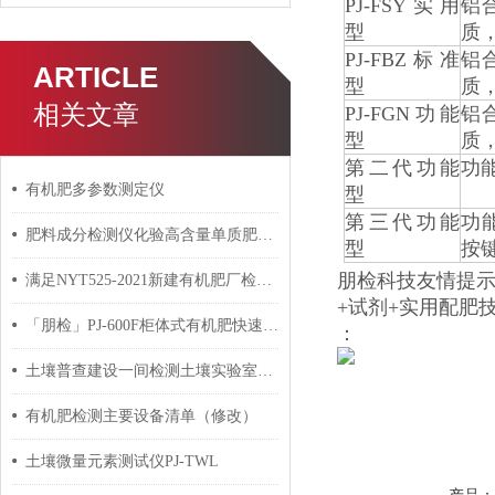
PJ-FSY实用
铝
型
质
PJ-FBZ标准
铝
ARTICLE
型
质
相关文章
PJ-FGN功能
铝
型
质
第二代功能
功
有机肥多参数测定仪
型
第三代功能
功
肥料成分检测仪化验高含量单质肥的注意事项
型
按
朋检科技友情提
满足NYT525-2021新建有机肥厂检测仪器化验设备实验室建设
+试剂+实用配肥
「朋检」PJ-600F柜体式有机肥快速检测仪 功能测评
：
土壤普查建设一间检测土壤实验室需要哪些仪器设备？
有机肥检测主要设备清单（修改）
土壤微量元素测试仪PJ-TWL