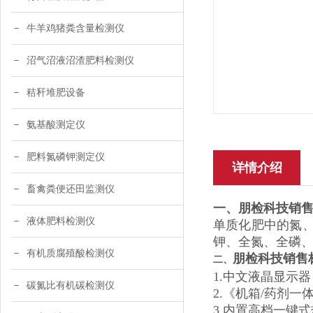
牛羊鸡猪粪含量检测仪
沼气沼液沼渣肥料检测仪
秸秆堆肥设备
氨基酸测定仪
肥料氮磷钾测定仪
详情介绍
畜禽粪便还田监测仪
一、
朋检科技销
液体肥料检测仪
单质化肥中的氮、
钾、全氮、全磷
有机质腐殖酸检测仪
朋检科技销售
二、
1.中文液晶显示
碳氮比有机碳检测仪
2.《机箱/药剂
3.内置高档一键