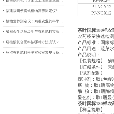
PJ-NC24
快检试剂包（含常见土壤重金属快检）如何检测水质六价铬？
PJ-NCY12
福建福州便携式植物营养测定仪*
PJ-NCX12
植物营养测定仪：精准农业的科学设备
茶叶国标180样
餐厨余生活垃圾生产有机肥料实验室建设全套检测仪器设备清单
农药残留快速检测
产品标准：国家标准GB
腐植酸复合肥料按哪种方法测试？
产品用途：蔬菜
标准有机肥料检测实验室常规设备方案明细
产品说明：
【包装规格】 酶粉
【贮藏条件】 未
【试剂配制】
缓冲剂：取1包缓
底 物：取1瓶底物
酶 粉：取1瓶酶粉
显色剂：取1瓶显色
茶叶国标180样
【样品提取】