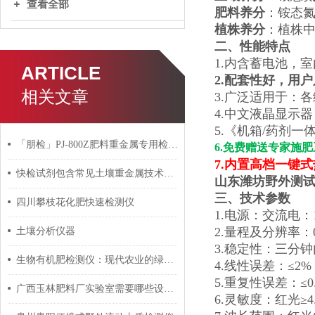
查看全部
肥料养分
：铵态氮
植株养分
：植株
二、
性能
特点
1.内含蓄电池，
ARTICLE
2.配套性好，用
相关文章
3.广泛适用于：
4.中文液晶显示
5.《机箱/药剂
「朋检」PJ-800Z肥料重金属专用检测仪 功能测评
6
.免费赠送专家施
7
.内置高档一键
快检试剂包含常见土壤重金属技术指标
山东潍坊野外测
三、技术参数
四川攀枝花化肥快速检测仪
1.电源：交流电：1
2.量程及分辨率：0.0
土壤分析仪器
3.稳定性：三分钟内
生物有机肥检测仪：现代农业的绿色守护者
4.线性误差：≤2%
5.重复性误差：≤0
广西玉林肥料厂实验室需要哪些设备？
6.灵敏度：红光≥4.5