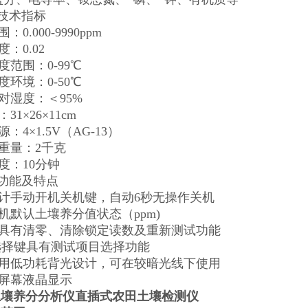
要技术指标
：0.000-9990ppm
度：0.02
度范围：0-99℃
度环境：0-50℃
相对湿度：＜95%
31×26×11cm
源：4×1.5V（AG-13）
箱重量：2千克
速度：10分钟
器功能及特点
设计手动开机关机键，自动6秒无操作关机
开机默认土壤养分值状态（ppm)
键具有清零、清除锁定读数及重新测试功能
/选择键具有测试项目选择功能
采用低功耗背光设计，可在较暗光线下使用
大屏幕液晶显示
土壤养分分析仪直插式农田土壤检测仪