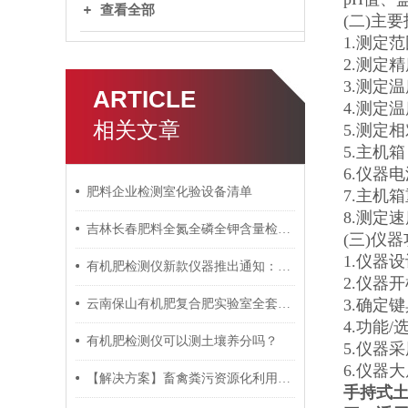
查看全部
(二)主
1.测定范围
2.测定精
3.测定温
ARTICLE
4.测定温
相关文章
5.测定
5.主机箱：
6.仪器电
肥料企业检测室化验设备清单
7.主机
8.测定
吉林长春肥料全氮全磷全钾含量检测仪器
(三)仪
1.仪器
有机肥检测仪新款仪器推出通知：PJ-FY2019*款
2.仪器
3.确定
云南保山有机肥复合肥实验室全套检测仪器化验设备方案
4.功能
有机肥检测仪可以测土壤养分吗？
5.仪器
6.仪器
【解决方案】畜禽粪污资源化利用项目粪肥还田检测指标要求及仪器设备清单
手持式