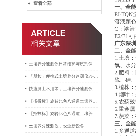
查看全部
一、
全
PJ-T
溶液颜色
C：溶液
ARTICLE
E2/E
相关文章
广东深
二、
全
1.土壤
土壤养分速测仪日常维护与试剂保存方法
氯、水分
2.肥料
「朋检」便携式土壤养分速测仪PJ-TSY 功能测评
硫、硅
3.植株
快速测土不用等，土壤养分速测仪核心原理详解
4.烟叶
5.农药
【招投标】旋转比色八通道土壤养分速测仪技术参数
6.重金
【招投标】旋转比色八通道土壤养分速测仪
7.蔬菜
三、全
土壤养分速测仪，农业新设备
1.多通