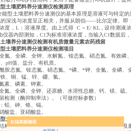
能型土壤肥料养分速测仪检测原理
QN全能型土壤肥料养分速测仪的基本原理是溶液可与特定
的深浅与浓度呈正相关，并服从朗伯——比尔定律。即：E 
浓度，L：溶液厚度。由上式得 C = E/ KL , 设待测液浓
1可由仪器内部测知，C1为标准溶液浓度，当输入C1数据后
圳
土壤养分速测仪检测有机质微量元素农药残留
能型土壤肥料养分速测仪检测项目
：全氮、全磷、全钾、水解氮、铵态氮、硝态氮、有效磷
、pH值、盐分、有机质。
：酰胺态氮、铵态氮、硝态氮、*磷、*钾、全氮、全磷、
、铁、铜、锰、锌、硼、氯。
：氮素、磷素、钾素。
：全氮、全磷、全钾、还原糖、水溶性总糖、钙、镁、硫
残留检测（酶抑制率法）。（可做控标参数）
属：铅、砷、铬、镉。
：硝酸盐、亚硝酸盐。
能型土壤肥料养分速测仪性能特点
道结构设计，暗盒部分采用4通道结构设计，无机械位移
欢迎您！