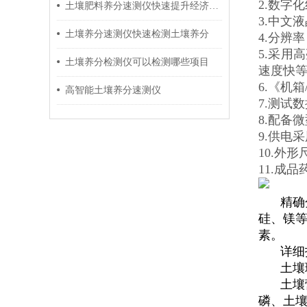
2.数字
土壤肥料养分速测仪快速提升经济效益
3.中文
土壤养分速测仪快速检测土壤养分
4.分辨率
5.采用
土壤养分检测仪可以检测哪些项目
速度快
6.《机
高智能土壤养分速测仪
7.测试
8.配备
9.供电
10.外形
11.成
精确
硅、镁等
素。
详细
土壤
土壤
磷、土