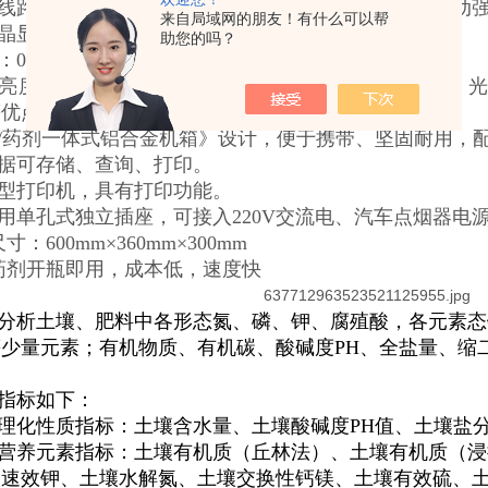
化线路、程序化设计，zui大程度降低操作者的失误和劳动
来自局域网的朋友！有什么可以帮
液晶显示器，操作及读取数据方便直观。
助您的吗？
：0.001，触摸式按键。
高亮度 LED 灯作为光源，硅半导体作为信号接收系统
等优点。
箱/药剂一体式铝合金机箱》设计，便于携带、坚固耐用，
数据可存储、查询、打印。
微型打印机，具有打印功能。
采用单孔式独立插座，可接入220V交流电、汽车点烟器电源
尺寸：600mm×360mm×300mm
品药剂开瓶即用，成本低，速度快
分析土壤、肥料中各形态氮、磷、钾、腐殖酸，各元素态
少量元素；有机物质、有机碳、酸碱度PH、全盐量、缩
指标如下：
理化性质指标：土壤含水量、土壤酸碱度PH值、土壤盐
营养元素指标：土壤有机质（丘林法）、土壤有机质（浸
壤速效钾、土壤水解氮、土壤交换性钙镁、土壤有效硫、