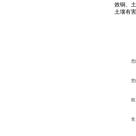
效铜、
土壤有
您
您
联
常