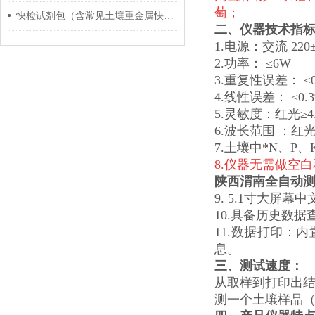
萄；
快检试剂包（含常见土壤重金属快检）中标厂家-生态环境保护行政执法装备
二、仪器技术指
1.电源：交流 220
2.功率： ≤6W
3.重复性误差： ≤
4.线性误差： ≤0.
5.灵敏度：红光≥4.5
6.波长范围 ：红光：
7.土壤中*N、
8.仪器无需做空
陕西渭南全自动
9. 5.1寸大屏
10.具备历史数
11.数据打印
息。
三、测试速度：
从取样到打印出
测一个土壤样品（