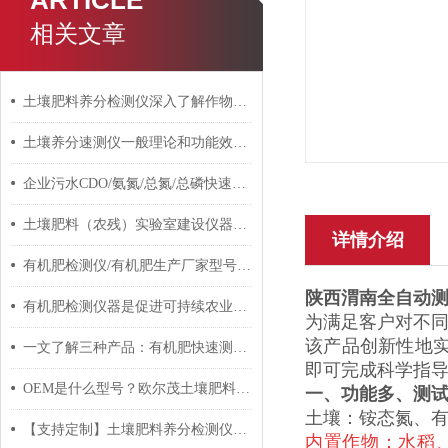
ARTICLE
相关文章
土壤肥料养分检测仪深入了解作物实际情况
土壤养分速测仪一般理论和功能效果用处
企业污水CDO/氨氮/总氮/总磷快速分析仪和有机肥含量检测仪
土壤肥料（农残）实验室建设仪器配置清单
详情介绍
有机肥检测仪/有机肥生产厂家型号检测氮磷钾重金属
陕西渭南全自动
有机肥检测仪器是促进可持续农业发展的工具
为满足客户对不同
该产品创新性地
一文了解三种产品：有机肥快速测定仪/微生物肥料检测仪/生物有机肥检测仪
即可完成科学指
OEM是什么型号？欧尔茂土壤肥料养分检测仪贴牌加工服务
一、功能多、测
土壤：铵态氮、有
【支持定制】土壤肥料养分检测仪项目合作如何定制关键项？
内置作物：水稻