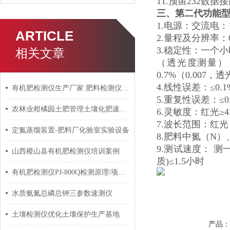
11.预留232数
三、
第二代功能
1.电源：交流电：
ARTICLE
2.量程及分辨率：0.0
3.稳定性：一个
相关文章
（透光度测量）
0.7%（0.007
4.线性误差：≤0.
有机肥检测仪生产厂家 肥料检测仪快速检测肥料中营养成分
5.重复性误差：≤0
农林业柑橘园土肥管理土壤化肥速测仪
6.灵敏度：红光≥4.5 
7.波长范围：红光：6
定氮蒸馏装置-肥料厂化验室实验设备
8.肥料中氮（N
9.测试速度： 
山西稷山县有机肥检测仪培训案例
质)≤1.5小时
有机肥检测仪PJ-800Q检测原理/项目/速度/误差
水质氨氮总磷总钾三参数速测仪
土壤检测仪优化土壤保护生产基地
产品