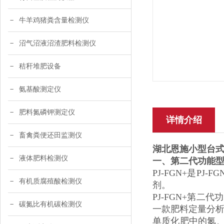
牛羊鸡猪粪含量检测仪
沼气沼液沼渣肥料检测仪
秸秆堆肥设备
氨基酸测定仪
肥料氮磷钾测定仪
详情介绍
畜禽粪便还田监测仪
湖北恩施小型台
液体肥料检测仪
一、
第二代功能
PJ-FGN+是
有机质腐殖酸检测仪
剂。
PJ-FGN+第
碳氮比有机碳检测仪
一款肥料定量分
单质化肥中的氮、