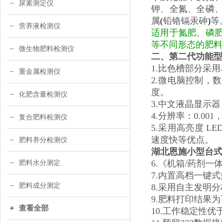
尿素测定仪
钾、全氮、全磷
属
(
铅铬镉汞砷
)
等
营养液检测仪
适用于氮肥、磷
等不同形态的肥
微生物肥料检测仪
二、
第二代功能
1.比色槽部分采
重金属检测仪
2.微电脑控制，
度。
化肥含量检测仪
3.中文液晶显示
4.分辨率：0.
复合肥料检测仪
5.采用高亮度 
速度快等优点。
肥料养分检测仪
湖北恩施小型台
6.《机箱/药剂
肥料水分测定
7.内置高档一键
肥料成分测定
8.采用自主发明
9.肥料打印结果
查看全部
10.工作稳定性优