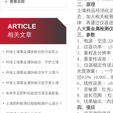
查看全部
二、原理
土壤样品经消化
态，加入相关检测
律，再通过仪器
ARTICLE
八大重金属检测仪器
相关文章
三、参数
1、电源：交流 2
2、仪器功率： ≤
环保土壤重金属快检仪助力农田土壤安全监测
3、量程及分辨率：0.
4、重复性误差： ≤
环保土壤重金属快检仪：守护土壤健康的“火眼金睛”
5、仪器稳定性误差
光度测量）；一个
环保土壤重金属快检仪对于土壤污染问题的研究至关重要
过0.5%（0.00
6、线性误差： ≤0
环保土壤重金属快检仪是开展土壤重金属检测的重要仪器
7、灵敏度：红光≥4.5
各种常见肥料化验室仪器设备配备表（珍藏版）
8、波长范围 ：红光：
9、结果输出：内
土壤肥料检测仪都能检测什么成分？
四、项目