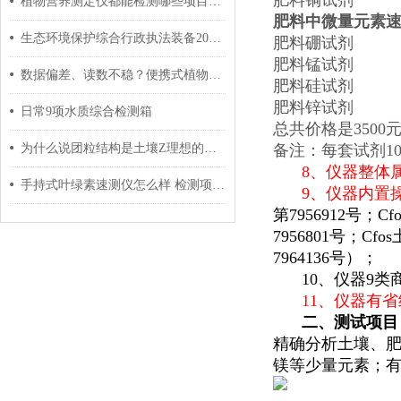
肥料铜试剂
植物营养测定仪都能检测哪些项目以及用户如何选购？
肥料中微量元素
生态环境保护综合行政执法装备2020年版
肥料硼试剂
肥料锰试剂
数据偏差、读数不稳？便携式植物营养测定仪故障排查方法
肥料硅试剂
肥料锌试剂
日常9项水质综合检测箱
总共价格是3500
为什么说团粒结构是土壤Z理想的结构
备注：每套试剂1
8、仪器整体属
手持式叶绿素速测仪怎么样 检测项目准确与否
9、仪器内置
第7956912号
7956801号；
7964136号）；
10、仪器9类
11、仪器有省
二、
测试项目
精确分析土壤、
镁等少量元素；有