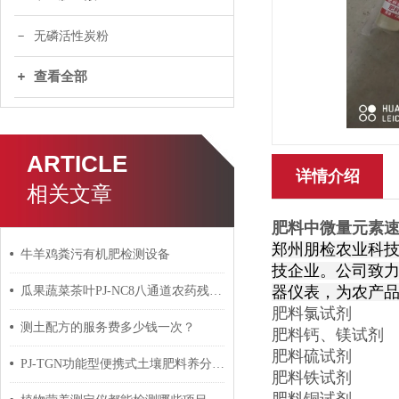
无磷活性炭粉
查看全部
ARTICLE
详情介绍
相关文章
肥料中微量元素
郑州朋检农业科技
牛羊鸡粪污有机肥检测设备
技企业。公司致
器仪表，为农产
瓜果蔬菜茶叶PJ-NC8八通道农药残留速测仪
肥料氯试剂
测土配方的服务费多少钱一次？
肥料钙、镁试剂
肥料硫试剂
PJ-TGN功能型便携式土壤肥料养分速测箱*
肥料铁试剂