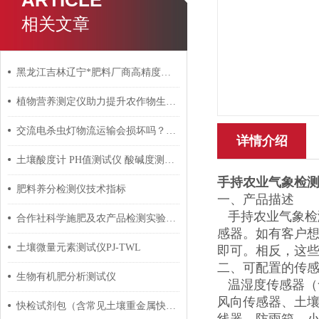
ARTICLE
相关文章
黑龙江吉林辽宁*肥料厂商高精度肥料元素检测仪
植物营养测定仪助力提升农作物生长与产量
交流电杀虫灯物流运输会损坏吗？收到货后怎么安装？
详情介绍
土壤酸度计 PH值测试仪 酸碱度测量仪器
手持农业气象检
肥料养分检测仪技术指标
一、产品描述
手持农业气象检
合作社科学施肥及农产品检测实验室建设配置
感器。如有客户想
土壤微量元素测试仪PJ-TWL
即可。相反，这
二、可配置的传
生物有机肥分析测试仪
温湿度传感器（
风向传感器、土
快检试剂包（含常见土壤重金属快检）的工艺及出厂技术路线