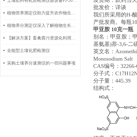
发货期：款到当
土壤肥料有机质检测仪器设备PJ-200Z测定方法和技术参数
批发价：详谈
植物营养测定仪助力提升农作物生长与产量
我们所采用的H-
产批发商。每瓶1
植物养分测定仪深入了解植物生长状况
甲亚胺 10克一瓶
别名：甲亚胺；
【解决方案】畜禽粪污资源化利用整县推进项目检测设备
基氨基
)
萘
-3,6-
二
全能型土壤化肥检测仪
英文名：
Azometh
Monosodium Salt
采购土壤养分速测仪的一些问题事项
CAS
编号：
32266-
分子式：
C17H12
分子量：
445.39
结构式：