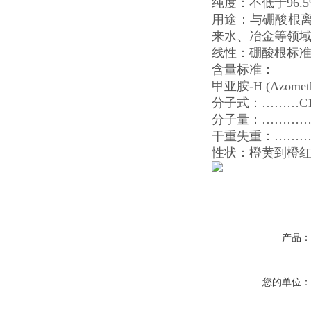
纯度：不低于
96.
用途：与硼酸根
来水、冶金等领
线性：硼酸根标
含量标准：
甲亚胺
-H (
分子式：
………
分子量：
……
干重失重：
……
性状：橙黄到橙
产品
您的单位