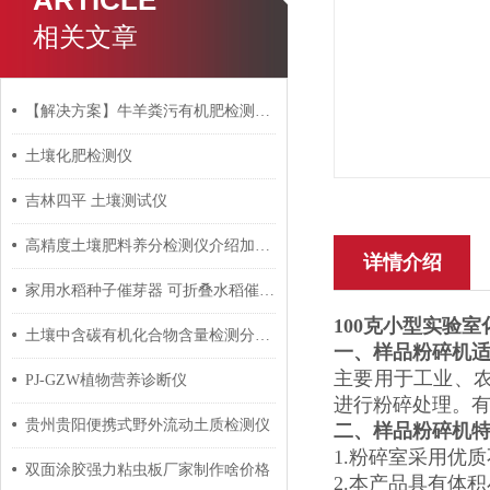
ARTICLE
相关文章
【解决方案】牛羊粪污有机肥检测实验室建设方案-有机肥料加工厂化验室配置
土壤化肥检测仪
吉林四平 土壤测试仪
高精度土壤肥料养分检测仪介绍加实用
详情介绍
家用水稻种子催芽器 可折叠水稻催芽桶
100克小型实验
土壤中含碳有机化合物含量检测分析仪器
一、
样品粉碎机
主要用于工业、
PJ-GZW植物营养诊断仪
进行粉碎处理。有10
贵州贵阳便携式野外流动土质检测仪
二、
样品粉碎机
1.粉碎室采用优
双面涂胶强力粘虫板厂家制作啥价格
2.本产品具有体