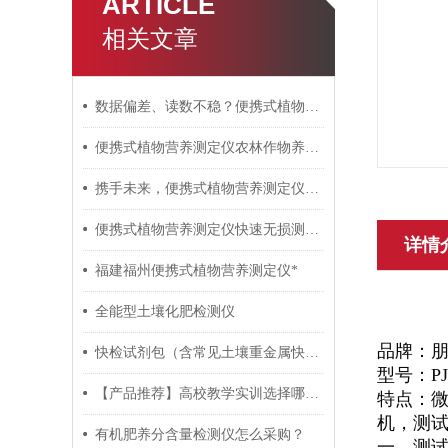
ARTICLE
相关文章
数据偏差、读数不稳？便携式植物营养测定仪故障排查方法
便携式植物营养测定仪农林作物养分监测优选设备
携手未来，便携式植物营养测定仪助力农业现代化
便携式植物营养测定仪快速无损测试植物的三种养分信息
详情
福建福州便携式植物营养测定仪*
全能型土壤化肥检测仪
品牌：
快检试剂包（含常见土壤重金属快检）生态环境执法装备提升项目
型号：PJ
【产品推荐】高校教学实训选择哪款土壤肥料养分检测仪？
特点：微
机，测
有机肥养分含量检测仪怎么采购？
一、测