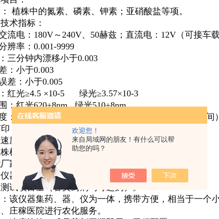
： 植株中的氮素、磷素、钾素；亚硝酸盐等项。
器技术指标：
：交流电：180V～240V、50赫兹；直流电：12V（可接车
辨率：0.001-9999
性：三分钟内漂移小于0.003
差：小于0.003
误差：小于0.005
红光≥4.5 ×10-5 绿光≥3.57×10-3
围：红光620±8nm 绿光510±8nm
速度：测一个植株样（N、P、K）≤40分钟（含前处理时间
据打印：内置高档一键式热敏打印机
欢迎您！
来自局域网的朋友！有什么可以帮
试速度：
助您的吗？
株样品（N、P、K）≤40分钟。
检厂家供应
植物植株营养分析仪氮磷钾成分测试仪
品仪器特点：
：测试项目全（各类药剂均可选购）。
全：该仪器集药、器、仪为一体，携带方便，相当于一个
商、庄稼医院进行农化服务。