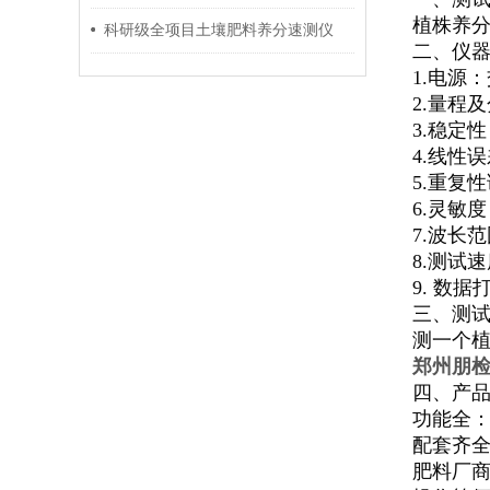
植株养分
科研级全项目土壤肥料养分速测仪
二、仪
1.电源
2.量程及分
3.稳定
4.线性误
5.重复性
6.灵敏度：
7.波长范
8.测试
9. 数
三、测
测一个植
郑州朋
四、产
功能全
配套齐
肥料厂