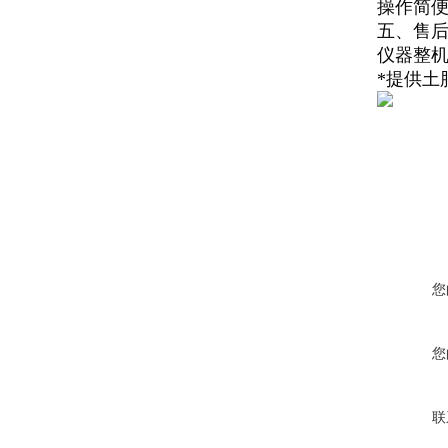
操作简
五、售
仪器整机
*提供
您
您
联