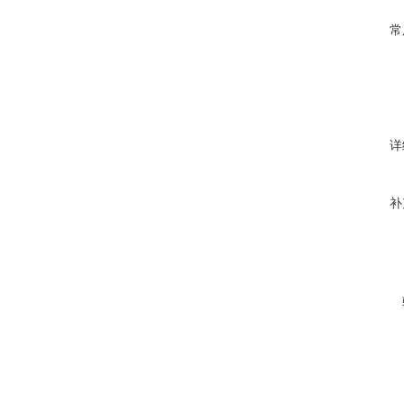
常
详
补