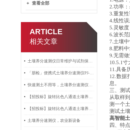
查看全部
2.功率：
3.重复性
4.线性误
5.灵敏度：
ARTICLE
6.波长范
相关文章
7.土壤
8.肥料
9.无需
土壤养分速测仪日常维护与试剂保存方法
10.5
11.具
「朋检」便携式土壤养分速测仪PJ-TSY 功能测评
12.
息。
快速测土不用等，土壤养分速测仪核心原理详解
三、测
从取样
【招投标】旋转比色八通道土壤养分速测仪技术参数
测一个土
【招投标】旋转比色八通道土壤养分速测仪
测试土壤
高智能
土壤养分速测仪，农业新设备
四、特