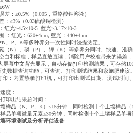
≤6W
误差：≤0.5%（0.005，重铬酸钾溶液）
差：≤3%（0.03硫酸铜检测）
红光≥4.5×10-5 蓝光≥3.17×10-3
围 ：红光：620±4nm; 蓝光：440±4nm
中*N、P、K等多种养分一次性同时浸提测定。
中氮（N）、磷（P）、钾（K）等多养分同时、快速、准
做空白和标准，样品直放直读，消除用户校准带来的误差
.1寸大屏幕中文背光显示，自动存储打印检测结果，可存储10
备历史数据查询功能，可查询、打印测试结果和家施肥建议
数据打印：内置热敏打印机，可打印出测试日期、测试时
试速度：
到打印出结果总时间：
壤样品（N、P、K）≤15分钟，同时检测十个土壤样品（N
样品单项微量元素≤30分钟，同时检测十个土壤样品单项
土壤环境测试及分析评估设备
点：