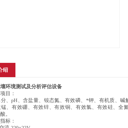
介绍
土壤环境测试及分析评估设备
试项目：
水分、pH、含盐量、铵态氮、有效磷、*钾、有机质、
效锰、有效硼、有效锌、有效铜、有效氯、有效硅、全
植酸。
术指标：
交流 220±22V