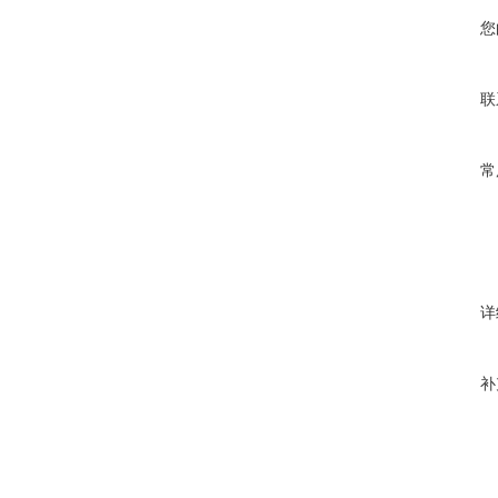
您
联
常
详
补