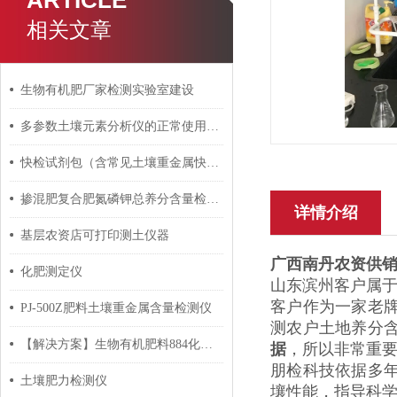
ARTICLE
相关文章
生物有机肥厂家检测实验室建设
多参数土壤元素分析仪的正常使用步骤是什么
快检试剂包（含常见土壤重金属快检）生态环境执法装备提升项目
掺混肥复合肥氮磷钾总养分含量检测仪器
详情介绍
基层农资店可打印测土仪器
广西南丹
农资供
化肥测定仪
山东滨州客户属
客户作为一家老
PJ-500Z肥料土壤重金属含量检测仪
测农户土地养分
【解决方案】生物有机肥料884化验室检测主要设备仪器清单
据
，所以非常重
朋检科技依据多
土壤肥力检测仪
壤性能，指导科