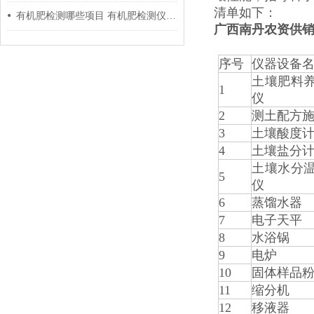
清单如下：
有机肥检测哪些项目 有机肥检测仪怎么使用
广西南丹
农资供
序号
仪器设备
土壤肥料
1
仪
2
测土配方
3
土壤酸度计
4
土壤盐分计
土壤水分
5
仪
6
蒸馏水器
7
电子天平
8
水浴锅
9
电炉
10
固体样品
11
缩分机
12
移液器