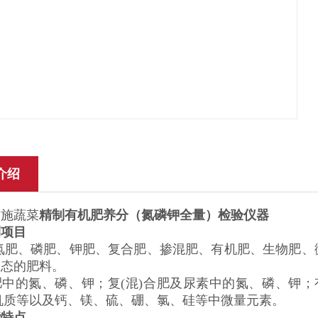
介绍
设施蔬菜
精制有机肥养分（氮磷钾全量）检验仪器
测项目
 氮肥、磷肥、钾肥、复合肥、掺混肥、有机肥、生物肥
形态的肥料。
中的氮、磷、钾；复(混)合肥及尿素中的氮、磷、钾；
机质等以及钙、镁、硫、硼、氯、硅等中微量元素。
能
特点