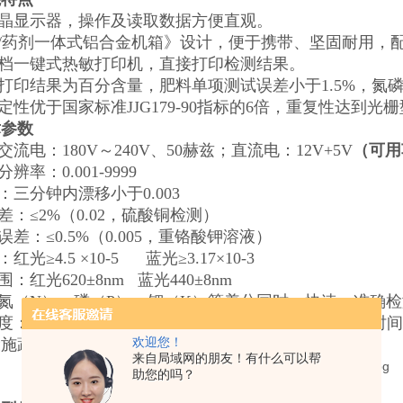
液晶显示器，操作及读取数据方便直观。
箱/药剂一体式铝合金机箱》设计，便于携带、坚固耐用，
高档一键式热敏打印机，直接打印检测结果。
料打印结果为百分含量，肥料单项测试误差小于1.5%，氮
稳定性优于国家标准JJG179-90指标的6倍，重复性达到
术参数
交流电：180V～240V、50赫兹；直流电：12V+5V
（可用
辨率：0.001-9999
性：三分钟内漂移小于0.003
误差：≤2%（0.02，硫酸铜检测）
误差：≤0.5%（0.005，重铬酸钾溶液）
红光≥4.5 ×10-5 蓝光≥3.17×10-3
围：红光620±8nm 蓝光440±8nm
中氮（N）、磷（P）、钾（K）等养分同时、快速、准确
速度：测一个肥料样（N、P、K）≤1个小时（含前处理时
欢迎您！
设施蔬菜
精制有机肥养分（氮磷钾全量）检验仪器
来自局域网的朋友！有什么可以帮
助您的吗？