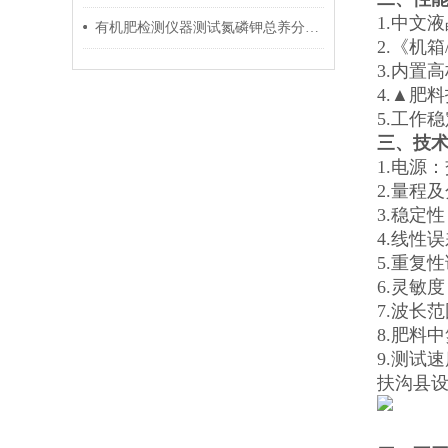
1.中文
有机肥检测仪器测试氮磷钾总养分步骤
2.《机
3.内置
4.▲肥
5.工作
三、技
1.电源：
2.量程及分
3.稳定
4.线性
5.重复性
6.灵敏度：
7.波长范
8.肥料
9.测试
扶沟县