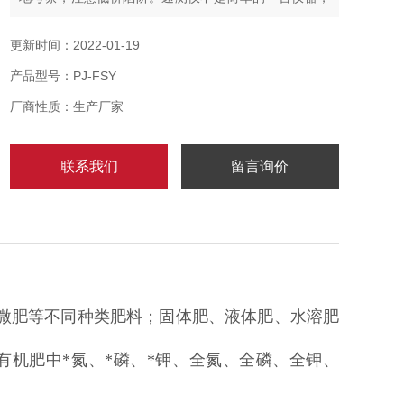
而是仪器+方法+试剂+实用配肥技术，还有*的和售后服
务。
更新时间：2022-01-19
产品型号：PJ-FSY
厂商性质：生产厂家
联系我们
留言询价
、微肥等不同种类肥料；固体肥、液体肥、水溶肥
有机肥中*氮、*磷、*钾、全氮、全磷、全钾、