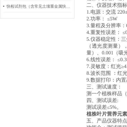
二、仪器技术指
快检试剂包（含常见土壤重金属快检）的工艺及出厂技术路线
1.电源：交流 22
2.功率： ≤5W
3.量程及分辨率：0.0
4.重复性误差： ≤
5.仪器稳定性：
（透光度测量），
量）、0.001（
6.线性误差： ≤0.
7.灵敏度：红光≥4.5 ×
8.波长范围 ：红光：
9.数据打印：内
三、测试速度：
测一个植株样品（
四、测试误差:
测试误差≤5%。
植株叶片营养元
五、产品仪器特