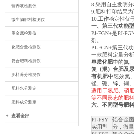
8.采用自主发明
营养液检测仪
9.肥料打印结果
10.工作稳定性优
微生物肥料检测仪
一、
第三代功能
PJ-FGN+是
重金属检测仪
剂。
PJ-FGN+第
化肥含量检测仪
一款肥料定量分
复合肥料检测仪
单质化肥
中的氮
复（混）合肥及
肥料养分检测仪
有机肥
中速效氮
锰、硼、锌、铜
肥料水分测定
适用于氮肥、磷
等不同形态的肥
肥料成分测定
六、
不同
型号
肥
查看全部
PJ-FSY
铝合金
实用型
分，微量