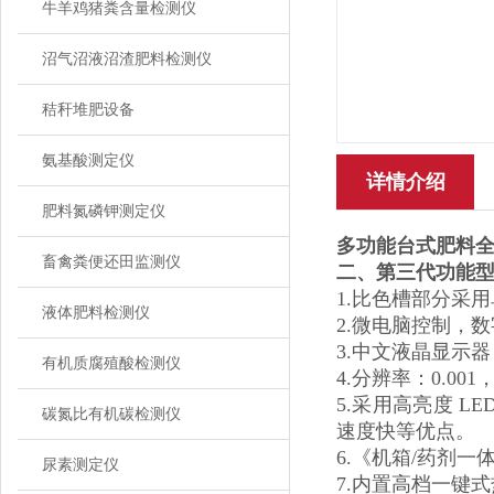
牛羊鸡猪粪含量检测仪
沼气沼液沼渣肥料检测仪
秸秆堆肥设备
氨基酸测定仪
详情介绍
肥料氮磷钾测定仪
多功能台式肥料
畜禽粪便还田监测仪
二、
第三代功能
1.比色槽部分采
液体肥料检测仪
2.微电脑控制，
3.中文液晶显示
有机质腐殖酸检测仪
4.分辨率：0.
5.采用高亮度 
碳氮比有机碳检测仪
速度快等优点。
6.《机箱/药剂
尿素测定仪
7.内置高档一键