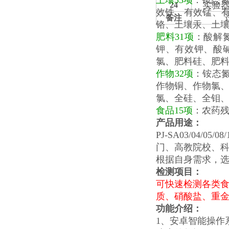
土壤33项
：铵态
实验
2
4
效铁、有效锰、
备注
铬、土壤汞、土壤
肥料31项
：酸解
钾、有效钾、酸
氯、肥料硅、肥
作物32项
：铵态
作物铜、作物氯
氯、全硅、全钼
食品15项
：农药
产品用途：
PJ-SA03/0
门、高教院校、
根据自身需求，
检测项目：
可快速检测各类
质、硝酸盐、重
功能介绍：
1、安卓智能操作