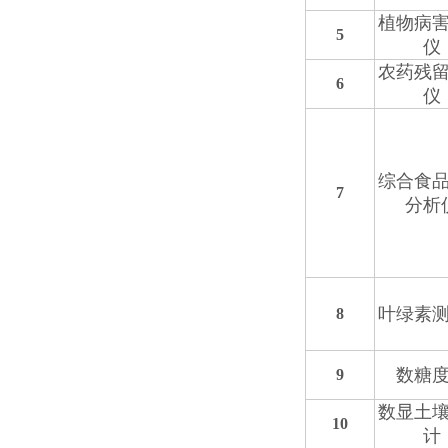
植物病
5
仪
农药残
6
仪
综合食
7
分析
叶绿素
8
数糖
9
数显土
10
计