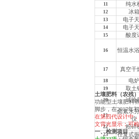
纯水
11
冰
12
电子
13
电子
1
4
酸度
1
5
恒温水
1
6
真空干
1
7
电
1
8
取土
1
9
土壤肥料（农残
试验
20
功能型土壤肥料
脚步，在2017
卤素水
21
在第四代设计中，
仪
文背光显示；可检测
粉碎
22
一、检测项目
往复式
23