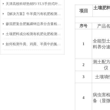
天津高校科研热销PJ-YLS手持式叶绿素测定仪
土壤肥
项目
【解决方案】牛羊粪污有机肥检测实验室建设方案-有机肥料加工厂化验室配置
掺混肥复合肥氮磷钾总养分含量检测仪器
产品
序号
土壤肥料成分检测有机肥化肥检测流程？如何取样，费用如何？
全能型
1
如何检测牛粪、鸡粪、羊粪中的氮磷钾含量
料养分
测土配
2
仪
土壤墒
3
病虫害
4
备（显