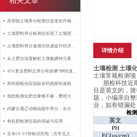
相关文章
高智能土壤养分检测仪促使农作物的产量增加
土壤肥料养分检测仪实现了土壤营养的快速测定
土壤肥料养分速测仪快速提升经济效益
详情介绍
从土肥仪深度解析土壤氮磷钾元素
土壤检测 土壤
45%复合肥料总养分有效磷*钾快速检测仪
土壤常规检测项
朋检科技近
郑州朋检供应国标农药残留快速检测试剂盒
目是英文的，接
我想检测化肥含量够不够，费用大概多少，时间多久
题，小编亲自整
业，如有错漏处
内蒙古通辽动物油脂中养分，水分，重金属含量检测仪器
检
英文
有机肥检测仪器的突破与应用
PH
呈丰CF-ST快检试剂包（含常见土壤重金属快检）中标51套
EC(μs/cm)