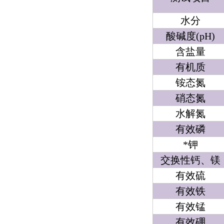
水分
酸碱度(pH)
含盐量
有机质
铵态氮
硝态氮
水解氮
有效磷
*钾
交换性钙、镁
有效硫
有效铁
有效锰
有效硼