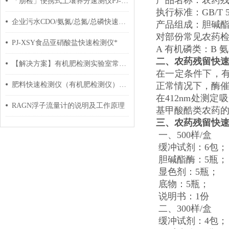
产品名称：农药
「朋检」便携式土壤养分速测仪PJ-TSY 功能测评
执行标准：GB/T 500
企业污水CDO/氨氮/总氮/总磷快速分析仪和有机肥含量检测仪
产品组成：胆碱
对部份常见农药
PJ-XSY食品亚硝酸盐快速检测仪*
A 有机磷类：
B 
二、农药残留快
【解决方案】有机肥检测实验室常规仪器设备清单
在一定条件下，
肥料快速检测仪（有机肥检测仪）有用吗？
正常情况下，酶催
在412nm处测
RAGN浮子流量计的说明及工作原理
基甲酸酷类农药
三、
农药残留快
一、500样/盒
缓冲试剂：6包；
胆碱酯酶：5瓶；
显色剂：5瓶；
底物：5瓶；
说明书：1份
二、300样/盒
缓冲试剂：4包；