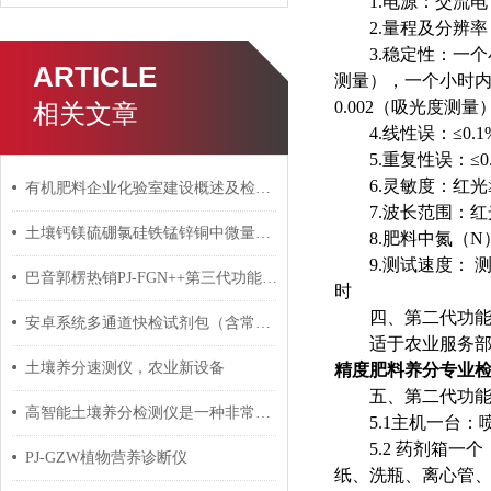
1.电源：交流电
2.量程及分辨率：0
3.稳定性：一
ARTICLE
测量），一个小时内数
0.002（吸光度测
相关文章
4.线性误：≤0.
5.重复性误：≤0
6.灵敏度：红光≥4.5
有机肥料企业化验室建设概述及检测仪器设备配置方案
7.波长范围：红光：
土壤钙镁硫硼氯硅铁锰锌铜中微量元素速测试剂盒套装
8.肥料中氮（
9.测试速度： 
巴音郭楞热销PJ-FGN++第三代功能型生物有机肥化验设备
时
四、第二代功
安卓系统多通道快检试剂包（含常见土壤重金属快检）招标参数
适于农业服务
土壤养分速测仪，农业新设备
精度肥料养分专业检
五、第二代功
高智能土壤养分检测仪是一种非常有前景的技术设备
5.1主机一台
5.2 药剂箱
PJ-GZW植物营养诊断仪
纸、洗瓶、离心管、