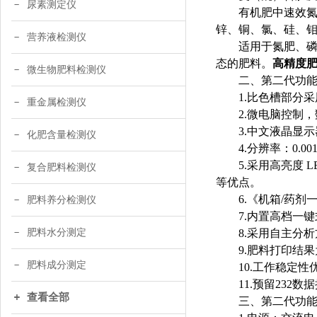
尿素测定仪
有机肥中速效
锌、铜、氯、硅、
营养液检测仪
适用于氮肥、
态的肥料。
高精度肥
微生物肥料检测仪
二、第二代功
1.比色槽部分
重金属检测仪
2.微电脑控制
3.中文液晶显
化肥含量检测仪
4.分辨率：0
5.采用高亮度
复合肥料检测仪
等优点。
6.《机箱/药
肥料养分检测仪
7.内置高档一
肥料水分测定
8.采用自主分
9.肥料打印结
肥料成分测定
10.工作稳定性
11.预留23
查看全部
三、第二代功