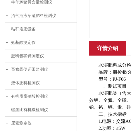
牛羊鸡猪粪含量检测仪
沼气沼液沼渣肥料检测仪
秸秆堆肥设备
氨基酸测定仪
详情介绍
肥料氮磷钾测定仪
水溶肥料成分
畜禽粪便还田监测仪
品牌：朋检
/欧
型号：
PJ-F06
液体肥料检测仪
一、测试项目
水溶肥类（含
有机质腐殖酸检测仪
效钾、全氮、全磷
铅、铬、镉、汞、
碳氮比有机碳检测仪
二、技术指标
1.电源：交流A
尿素测定仪
2.功率：≤5W