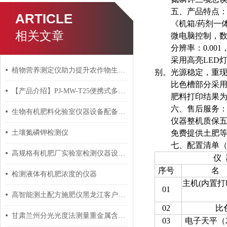
五、产品特点
ARTICLE
《机箱
/药剂一
相关文章
微电脑控制，
分辨率：
0.0
采用高亮
LED
植物营养测定仪助力提升农作物生长与产量
别。光源稳定，重
比色槽部分采
【产品介绍】PJ-MW-T25便携式多参数水质检测仪器
肥料打印结果
六、售后服务
生物有机肥料化验室仪器设备配备表及计量检定要求
仪器整机质保
土壤氮磷钾检测仪
免费提供土肥
七、配置清单
高规格有机肥厂实验室检测仪器设备清单（交钥匙工程）
仪 
序号
名
检测液体有机肥浓度的仪器
主机(内置打
01
高智能测土配方施肥仪黑龙江客户使用反馈
02
比
甘肃兰州分光光度法测量重金属含量的仪器
03
电子天平（20