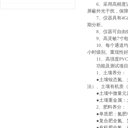
6、采用高精度
屏蔽外光干扰，保
7、仪器具有4
期分析。
8、仪器可自由
9、高灵敏7寸
10、每个通道
小时级别。重现性
11、高强度P
功能及测试项
1、土壤养分：
●土壤铵态氮
法）、土壤有机质（
●土壤中微量
●土壤重金属：
2、肥料养分：
●单质肥：氮
●复合肥全氮、
●有机肥全氮