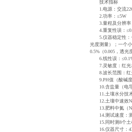
技术指标
1.电源：交流2
2.功率：≤5W
3.量程及分辨率：0
4.重复性误：≤0
5.仪器稳定性
光度测量）；一个小
0.5%（0.005，透
6.线性误：≤0.
7.灵敏度：红光≥4.
8.波长范围：红光：
9.PH值（酸碱度
10.含盐量（电导
11.土壤水分技
12.土壤中速
13.肥料中氮
14.测试速度
15.同时测8个
16.仪器尺寸：43