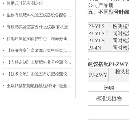
便携式叶绿素测定仪
公司产品册
五、不同型号
叶
生物有机肥料化验室仪器设备配备表及计量检定要求
PJ-YLS
检测植
有机肥实验室需要什么仪器 有机肥实验室仪器清单
PJ-YLS-Ⅰ
同时检
耕地质量监测保护中心土壤养分速测仪
PJ-YLS-Ⅱ
同时检
PJ-4N
同时检
【解决方案】畜禽粪污集中采集点建设无害还田监测仪器设备
。
【支持定制】土壤肥料养分检测仪项目合作如何定制关键项？
建议搭配PJ-Z
检测
【技术交流】实验室有机肥检测仪器有哪些？
PJ-ZWY
土壤钙镁硫硼氯硅铁锰锌铜中微量元素速测试剂盒套装
选购
标准测植物