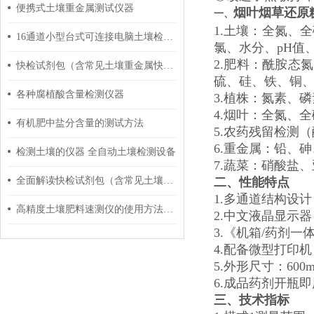
便携式土壤重金属测试仪器
烟叶烟草还原
一、
1.土壤：全氮、
16通道小型台式可连接电脑土壤检测设备
氯、水分、pH值
2.肥料：酰胺态
快检试剂包（含常见土壤重金属快检）如何检测水质六价铬？
硫、硅、铁、铜
各种腐植酸含量检测仪器
3.植株：氮素、
4.烟叶：全氮、
有机肥中盐分含量的测试方法
5.农药残留检测
6.重金属：铅、
检测土壤的仪器 全自动土壤检测设备
7.蔬菜：硝酸盐
全面解读快检试剂包（含常见土壤重金属快检）是什么？
二、
性能特点
1.多通道结构设
高精度土壤肥料速测仪的使用方法及特点
2.中文液晶显示
3.《机箱/药剂
4.配备微型打印
5.外形尺寸：600m
6.成品药剂开瓶
三、
技术指标