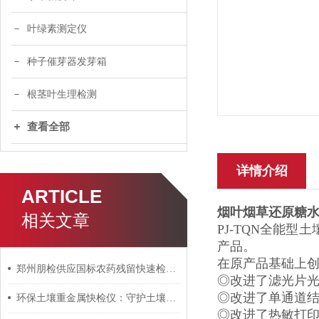
叶绿素测定仪
种子催芽器发芽箱
根茎叶生理检测
查看全部
详情介绍
ARTICLE
烟叶烟草还原糖
相关文章
PJ-TQN全能
产品。
在原产品基础上
郑州朋检供应国标农药残留快速检测试剂盒
◎改进了滤光片
◎改进了单通道结
环保土壤重金属快检仪：守护土壤健康的“火眼金睛”
◎改进了热敏打