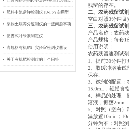
巴音郭楞热销PJ-FGN++第三代功能型生物有机肥化验设备
残留的存在。
二、农药残留试
肥料中氮磷钾检测仪 PJ-FSY实用型
空白对照3分钟吸光度
采购土壤养分速测仪的一些问题事项
三、农药残留试
产品名称：农药
便携式叶绿素测定仪
产品规格：每套1
使用说明：
高规格有机肥厂实验室检测仪器设备清单（交钥匙工程）
农药残留速测试
关于有机肥检测仪的十个问答
1、提前30分钟
2、取缓冲溶液试
保存。
3、试剂的配置：
15.0mL，轻
4、样品的处理：
溶液，振荡2min
5、对照（空白）溶
温放置10min；
分钟为准；对照测