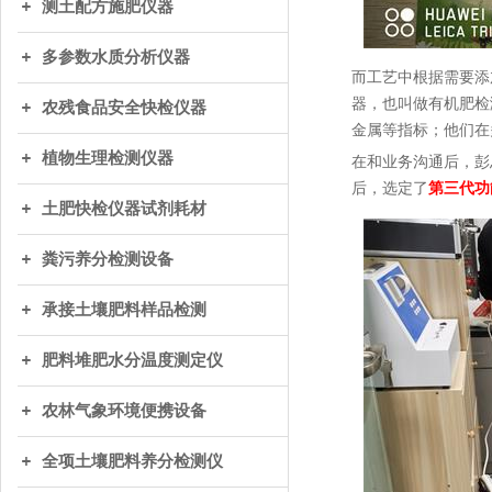
测土配方施肥仪器
多参数水质分析仪器
而工艺中根据需要添
器，也叫做有机肥检
农残食品安全快检仪器
金属等指标；他们在
植物生理检测仪器
在和业务沟通后，彭
后，选定了
第三代功
土肥快检仪器试剂耗材
粪污养分检测设备
承接土壤肥料样品检测
肥料堆肥水分温度测定仪
农林气象环境便携设备
全项土壤肥料养分检测仪