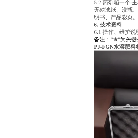
5.2 药剂箱一
无磷滤纸、洗瓶、
明书、产品彩页
6. 技术资料
6.1 操作、维护
备注：“
★
"为关
PJ-FGN水溶肥