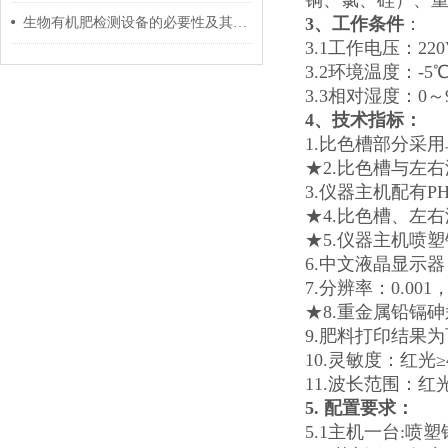
铜、氯、硅）、
3、工作条件
：
生物有机肥检测设备的必要性及其应用
3.1工作电压：220
3.2环境温度：-5
3.3相对湿度：0
～
4、技术指标：
1.比色槽部分采
★2.比色槽与左
3.仪器主机配有
★4.比色槽、左
★5.仪器主机喷
6.中文液晶显示
7.分辨率：0.
★8.重金属铅镉
9.肥料打印结果
10.灵敏度：红光≥4.5
11.波长范围：红光：
5. 配置要求：
5.1主机一台: