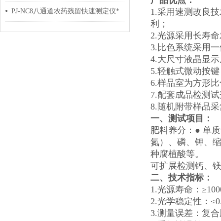
产品优点：
1.采用速测改良
PJ-NC8八通道农药残留快速测定仪*
利；
2.光源采用长寿
3.比色系统采用
4.大尺寸液晶显
5.轻触式微动按
6.样品室为方形
7.配套成品检测
8.随机附带样品
一、测试项目：
肥料养分：● 单
氮）、磷、钾、缩
种腐植酸等。
可扩展检测钙、镁
二、技术指标：
1.光源寿命：≥1000
2.光学稳定性：≤0.0
3.测量误差：复合