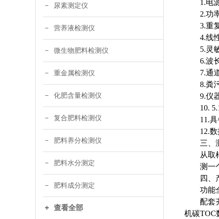
1.
尿素测定仪
2.功
3.重
营养液检测仪
4.线
5.灵敏
微生物肥料检测仪
6.波
7.
重金属检测仪
8.
化肥含量检测仪
9.
10
复合肥料检测仪
11
12
肥料养分检测仪
三、
从取
肥料水分测定
测一
四、
肥料成分测定
功能
配套
查看全部
机碳
TO