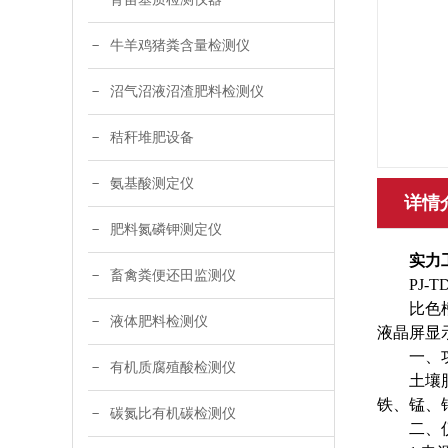
牛羊鸡猪粪含量检测仪
沼气沼液沼渣肥料检测仪
秸秆堆肥设备
氨基酸测定仪
详情
肥料氮磷钾测定仪
实力
畜禽粪便还田监测仪
PJ
比色
液体肥料检测仪
液晶屏显
一、
有机质腐殖酸检测仪
土壤
铁、锰、
碳氮比有机碳检测仪
二、