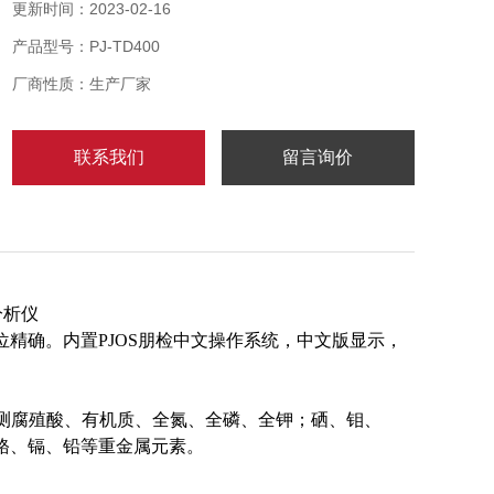
元素。 畜禽粪便碳氮比监测仪
更新时间：2023-02-16
产品型号：PJ-TD400
厂商性质：生产厂家
联系我们
留言询价
分析仪
位精确。内置
PJOS朋检中文操作系统，中文版显示，
检测腐殖酸、有机质、全氮、全磷、全钾；硒、钼、
铬、镉、铅等重金属元素。