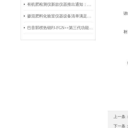
有机肥检测仪新款仪器推出通知：PJ-FY2019*款
详
掺混肥料化验室仪器设备清单满足验收标准
巴音郭楞热销PJ-FGN++第三代功能型生物有机肥化验设备
补
上一条
下一条