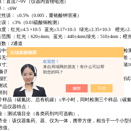
电源：直流7~9V（仪器内置锂电池）
率： ≤6W
复性误： ≤0.5%（0.005，重铬酸钾溶液）
性误： ≤3%（0.03硫酸铜检测）
度：红光≥4.5 ×10-5 蓝光≥3.17×10-3 绿光≥2.35×10-3 橙光≥2.1
长范围 ：红光：620±4nm; 蓝光：440±4nm;绿光：510±4nm；橙光
通道数：2通道
粪污中氮（N）、磷（P）、钾（K）等多养分同时、快速、准确检
仪器无需做空白和标准，样品直放直读，降低用户校准带来的误差
欢迎您！
. 5.1寸大屏幕中文汉字背光显示，自动存储打印检测结果，可存储1
来自局域网的朋友！有什么可以帮
.具备历史数据查询功能，可查询、打印测试结果。
助您的吗？
.数据打印：内置热敏打印机，可打印出测试日期、测试时间、测
测试速度：
畜禽粪便碳氮比监测仪
样到打印出结果总时间：
个样品（碳氮比、总有机碳）
≤半小时，同时检测三个样品（碳
产品仪器特点：
全：测试项目全（各类药剂均可选购）。
齐全：该仪器集药、器、仪为一体，携带方便，相当于一个小型
C数值。