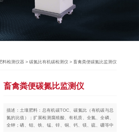
>
> 畜禽粪便碳氮比监测仪
肥料检测仪器
碳氮比有机碳检测仪
畜禽粪便碳氮比监测仪
描述：土壤肥料：总有机碳TOC、碳氮比（有机碳与总
氮的比值）；扩展检测腐殖酸、有机质、全氮、全磷、
全钾；硒、钼、铁、锰、锌、铜、钙、镁、硫、硼等中
微量元素；钛、铝、镍、砷、汞、铬、镉、铅等重金属