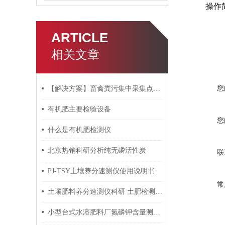
操作
ARTICLE
相关文章
您
【解决方案】畜禽粪污集中采集点建设无害还田监测仪器设备
有机肥主要检验设备
您
什么是有机肥检测仪
北京热销科研分析纯无磷活性炭
联
PJ-TSY土壤养分速测仪使用说明书
常
土壤肥料养分速测仪科研 土肥检测厂家
小型台式水溶肥料厂氮磷钾含量测试仪器