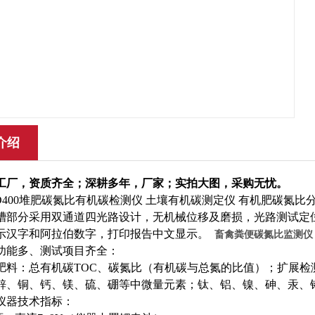
介绍
工厂，资质齐全；深耕多年，厂家；实拍大图，采购无忧。
-TD400堆肥碳氮比有机碳检测仪 土壤有机碳测定仪 有机肥碳氮比
槽部分采用双通道四光路设计，无机械位移及磨损，光路测试定
示汉字和阿拉伯数字，打印报告中文显示。
畜禽粪便碳氮比监测仪
功能多、测试项目齐全：
肥料：总有机碳
TOC、碳氮比（有机碳与总氮的比值）；扩展
锌、铜、钙、镁、硫、硼等中微量元素；钛、铝、镍、砷、汞、
仪器技术指标：