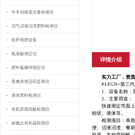
牛羊鸡猪粪含量检测仪
沼气沼液沼渣肥料检测仪
秸秆堆肥设备
氨基酸测定仪
详情介绍
肥料氮磷钾测定仪
实力工厂，资
畜禽粪便还田监测仪
PJ-FGN+
1、设备名称：
液体肥料检测仪
2、主要用途：
快速测定市面
有机质腐殖酸检测仪
粉状、液体等。
检测项目：单
碳氮比有机碳检测仪
便、沼液沼渣、餐
机质，各种腐植酸