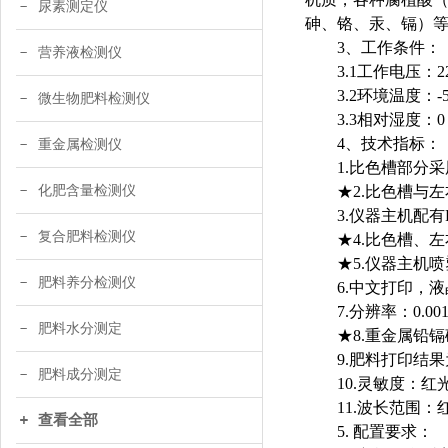
尿素测定仪
砷、铬、汞、镉）
3、工作条件：
营养液检测仪
3.1工作电压：22
3.2环境温度：-
微生物肥料检测仪
3.3相对湿度：
4、技术指标：
重金属检测仪
1.比色槽部分
化肥含量检测仪
★2.比色槽与
3.仪器主机配
复合肥料检测仪
★4.比色槽、
★5.仪器主机
肥料养分检测仪
6.中文打印，
7.分辨率：0
肥料水分测定
★8.重金属铅
9.肥料打印结
肥料成分测定
10.灵敏度：红光≥4.
11.波长范围：红光
查看全部
5. 配置要求：