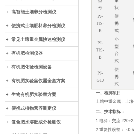
型
形
号
状
高智能土壤养分检测仪
PJ-
便
TJS-
携
便携式土壤肥料养分检测仪
B
式
常见土壤重金属快速检测仪
小
PJ-
型
TJS-
有机肥检测仪器
台
B
式
有机肥化验检测设备
便
PJ-
携
GTJ
有机肥实验室仪器全套方案
式
一、检测项目
生物有机肥实验室方案
土壤中重金属：土壤
便携式植物营养测定仪
二、技术指标：
1.
220
电源：交流
±
复合肥水溶肥成分检测仪
2.
0.
重复性误差：
≤