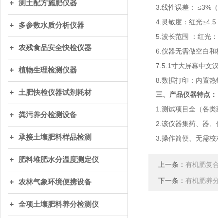
测土配方施肥仪器
3.
3%
线性误差：
≤
（
4.
4.5
灵敏度：红光≥
多参数水质分析仪器
5.
波长范围
：红光：
农残食品安全快检仪器
6.
仪器无需做空白和
7.5.1
寸大屏幕中文
植物生理检测仪器
8.
数据打印：内置热
土肥快检仪器试剂耗材
三、产品仪器特点：
1.
测试项目全（各类
粪污养分检测设备
2.
该仪器集药、器、
承接土壤肥料样品检测
3.
操作简便、无需校
肥料堆肥水分温度测定仪
上一条：
有机肥复
下一条：
有机肥养
农林气象环境便携设备
全项土壤肥料养分检测仪