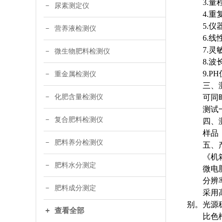
3.量
尿素测定仪
4.重
5.
营养液检测仪
6.线
7.灵敏
微生物肥料检测仪
8.波
9.P
重金属检测仪
三、
化肥含量检测仪
可同
测试
复合肥料检测仪
四、
样品
肥料养分检测仪
五、
《机
肥料水分测定
微电
分辨
肥料成分测定
采用
别。光源
查看全部
比色