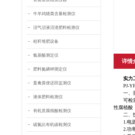
牛羊鸡猪粪含量检测仪
沼气沼液沼渣肥料检测仪
秸秆堆肥设备
氨基酸测定仪
详情
肥料氮磷钾测定仪
实力
畜禽粪便还田监测仪
PJ-
一、
液体肥料检测仪
可检
性腐植酸
有机质腐殖酸检测仪
二、
1.
碳氮比有机碳检测仪
2.功