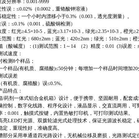
程及分辨率：0.001-9999
复性误：≤0.02%（0.0002，重铬酸钾溶液）
仪器稳定性：一个小时内漂移小于0.3%（0.003，透光度测量）。
性误：≤0.1%（0.001，硫酸铜检测）
度：红光≥4.5×10-5，蓝光≥3.17×10-3，绿光≥2.35×10-3，橙光≥2.1
长范围：红光：680±2nm；蓝光：420±2nm；绿光：510±2nm；橙光
H值（酸碱度）：(1)测试范围：1～14 （2）精度：0.01 (3)误差：±
测试速度：
时检测
8个样品；
一个样品
(有机质、腐殖酸)≤50分钟；每增加一个样品时间增加2
测试误差
（有机质、腐殖酸）误
≤0.5%。
产品特点：
箱
/药剂一体式铝合金机箱》设计，便于携带、坚固耐用，配套成
脑控制，数字化线路、程序化设计，液晶显示，交直流两用，可
率：
0.001，触摸式按键，内置热敏打印机，可打印测试结果。
高亮
LED灯光源、双拨轮滤光式处理技术，保证光源波长稳定，
稳定，重现性好，准确度高。
槽部分采用单通道四光路设计，无机械位移及磨损，光路测试定