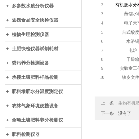
2
有机肥水分
多参数水质分析仪器
3
蒸馏水
农残食品安全快检仪器
4
电子天
5
台式酸
植物生理检测仪器
6
水浴
土肥快检仪器试剂耗材
7
电炉
8
干燥
粪污养分检测设备
9
实验室工
承接土壤肥料样品检测
10
铁皮文
肥料堆肥水分温度测定仪
上一条：
生物有机
农林气象环境便携设备
下一条：没有了
全项土壤肥料养分检测仪
肥料检测仪器