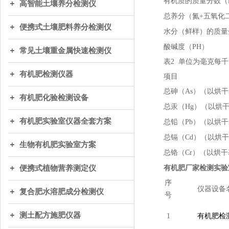
有机质的质量分数（
高智能土壤养分检测仪
总养分（氮+五氧化
便携式土壤肥料养分检测仪
水分（鲜样）的质量
酸碱度（PH）
常见土壤重金属快速检测仪
表2 单位为毫克每
有机肥检测仪器
项目
总砷（As）（以烘
有机肥化验检测设备
总汞（Hg）（以烘
有机肥实验室仪器全套方案
总铅（Pb）（以烘
总镉（Cd）（以烘
生物有机肥实验室方案
总铬（Cr）（以烘
便携式植物营养测定仪
有机肥厂家检测实验
序
仪器设备
复合肥水溶肥成分检测仪
号
测土配方施肥仪器
1
有机肥检