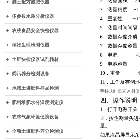
2．测量面积 2m
测土配方施肥仪器
3．测量精度 ±1.0
多参数水质分析仪器
4．重复性 ±0.3 
5．测量时间间隔
农残食品安全快检仪器
6．数据存储介质
植物生理检测仪器
7．数据存储容量
8．电源 4.
土肥快检仪器试剂耗材
9．电池容量 80
10．重量 45
粪污养分检测设备
11．工作及存储环境
承接土壤肥料样品检测
手持式叶绿素速测仪
四、操作说明
肥料堆肥水分温度测定仪
1．打开电源开关
农林气象环境便携设备
2．按住测量头进
量。
全项土壤肥料养分检测仪
如果液晶屏显示
A 