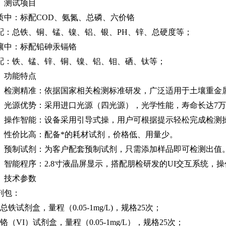
、
测试项目
质中：标配
COD、氨氮、总磷、六价铬
配：总铁、铜、锰、镍、铝、银、
PH、锌、总硬度等；
壤中：标配铅砷汞镉铬
配：铁、锰、锌、铜、镍、铝、钼、硒、钛等；
、功能特点
1、检测精准：依据国家相关检测标准研发，广泛适用于土壤重金
2、光源优势：采用进口光源（四光源），光学性能，寿命长达7
3、操作智能：设备采用引导式操，用户可根据提示轻松完成检测
4、性价比高：配备*的耗材试剂，价格低、用量少。
5、预制试剂：为客户配套预制试剂，只需添加样品即可检测出值
6、智能程序：2.8寸液晶屏显示，搭配朋检研发的UI交互系统，
、
技术参数
剂包：
、总铁试剂盒
，量程
（
0.05-1mg/L)，规格25次；
、铬（VI）试剂盒
，量程
（
0.05-1mg/L），规格25次；