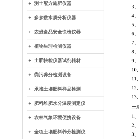
测土配方施肥仪器
3
4
多参数水质分析仪器
5
农残食品安全快检仪器
6
7
植物生理检测仪器
8
土肥快检仪器试剂耗材
9
1
粪污养分检测设备
1
1
承接土壤肥料样品检测
13
肥料堆肥水分温度测定仪
土
1
农林气象环境便携设备
2
全项土壤肥料养分检测仪
3