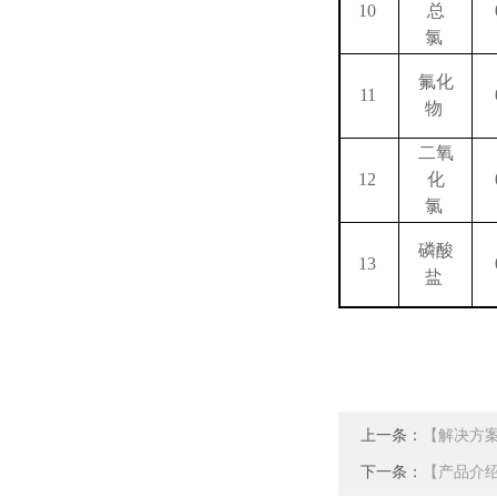
10
总
氯
氟化
11
物
二氧
12
化
氯
磷酸
13
盐
上一条：
【解决方
下一条：
【产品介