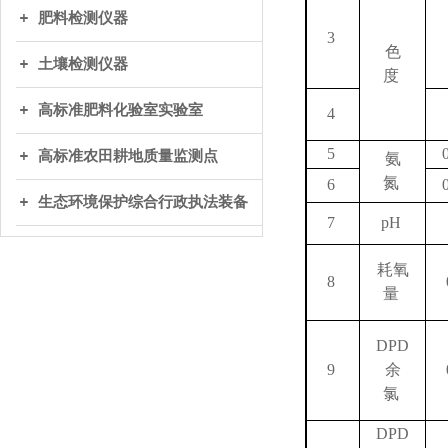
肥料检测仪器
3
色
土壤检测仪器
度
高标准肥料化验室实验室
4
5
高标准农田耕地质量监测点
氨
氮
6
生态环境保护综合行政执法装备
7
pH
耗氧
8
量
DPD
9
余
氯
DPD