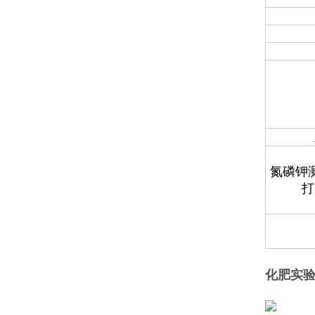
氮磷钾
打
化肥实