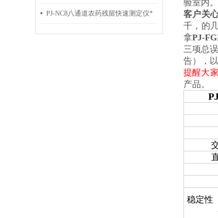
验室内
客户关
PJ-NC8八通道农药残留快速测定仪*
千，的
拿
PJ-
三项总误
告），
提醒大家
产品。
P
稳定性