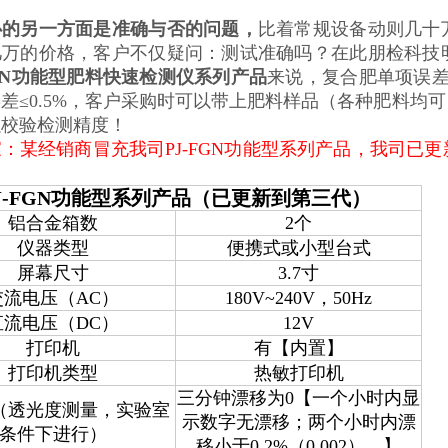
。
心的
另
一方面是准确与否的问题，
比着常规设备动则几十
几万的价格，客户不仅疑问：测试准确吗？在此朋检科技
FGN功能型肥料快速检测仪系列产品
来说，复合肥单项误差≤
差≤0.5%，客户采购时可以带上肥料样品（各种肥料均
以校验检测精度！
：某经销商冒充我司PJ-FGN功能型系列产品，我司已
J-FGN功能型系列产品（已更新到第三代）
铝合金箱数
2个
仪器类型
便携式或小型台式
屏幕尺寸
3.7寸
交流电压（AC）
180V~240V，50Hz
直流电压（DC）
12V
打印机
有【内置】
打印机类型
热敏打印机
三分钟漂移为0【一个小时内显
（透光度测量，实验室
示数字无漂移；两个小时内漂
条件下进行）
移小于0.2%（0.002）。】