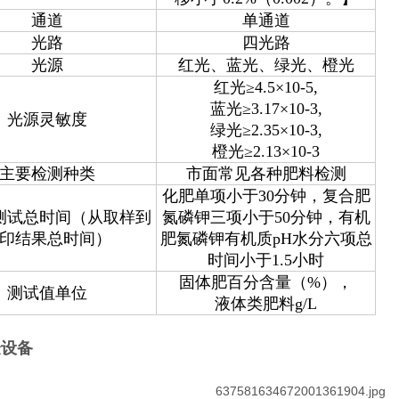
通道
单通道
光路
四光路
光源
红光、蓝光、绿光、橙光
红光≥4.5×10-5,
蓝光≥3.17×10-3,
光源灵敏度
绿光≥2.35×10-3,
橙光≥2.13×10-3
主要检测种类
市面常见各种肥料检测
化肥单项小于30分钟，复合肥
测试总时间（从取样到
氮磷钾三项小于50分钟，有机
印结果总时间）
肥氮磷钾有机质pH水分六项总
时间小于1.5小时
固体肥百分含量（%），
测试值单位
液体类肥料g/L
验设备